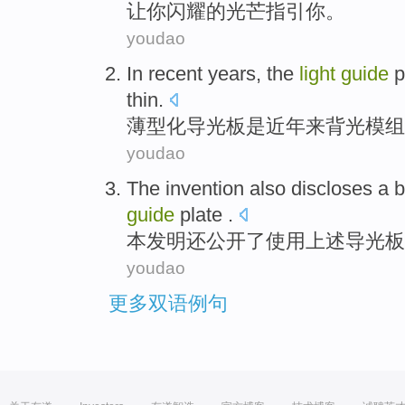
让
你
闪耀的
光芒
指引
你
。
youdao
In recent years
, the
light
guide
p
thin
.
薄型
化
导
光板
是
近年
来背光模组
youdao
The invention
also
discloses
a
b
guide
plate .
本
发明
还
公开
了使用上述导
光板
youdao
更多双语例句