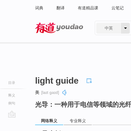
词典
翻译
有道精品课
云笔记
中英
有道 - 网易旗下搜索
light guide
目录
美
[laɪt ɡaɪd]
释义
光导：一种用于电信等领域的光
例句
网络释义
专业释义
go
top