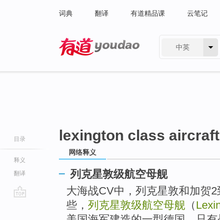
词典
翻译
有道精品课
云笔记
中英
有道 - 网易旗下搜索
lexington class aircraft
目录
网络释义
释义
列克星敦级航空母舰
翻译
大海战CV中，列克星敦和加贺
些，
列克星敦级航空母舰
（
Lexin
go
top
美国海军建造的一型德国，只有