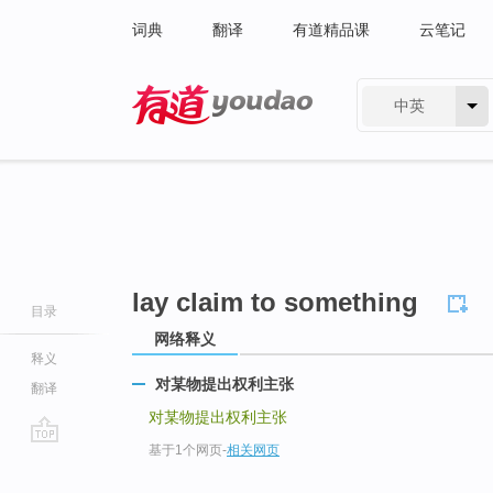
词典
翻译
有道精品课
云笔记
中英
有道 - 网易旗下搜索
lay claim to something
目录
网络释义
释义
对某物提出权利主张
翻译
对某物提出权利主张
基于1个网页
-
相关网页
go
top