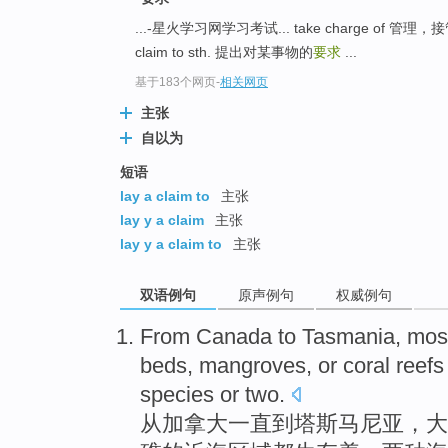
...-星火学习网学习考试... take charge of 管理，
claim to sth. 提出对某事物的
要求
...
基于183个网页
-
相关网页
主张
自以为
短语
lay a claim to
主张
lay y a claim
主张
lay y a claim to
主张
双语例句
原声例句
权威例句
From
Canada
to
Tasmania
,
mos
beds
,
mangroves
,
or
coral reefs
species or
two
.
从
加拿大
一直
到
塔
斯马尼亚，
大