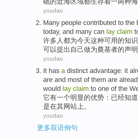
礁
的
近海
区域
都生存着
一
两种
海
youdao
Many
people
contributed
to
the
today
, and many
can
lay
claim
t
许多
人
都
为
今天
这种
可用
的
知识
可以
提出自己
做为
奠基者
的
声明
youdao
It
has
a
distinct
advantage
: it
al
are and
most
of them
are
alread
would
lay
claim
to
one
of the We
它
有
一个
明显
的
优势
：
已经
知道
是
在
其
网站
上。
youdao
更多双语例句