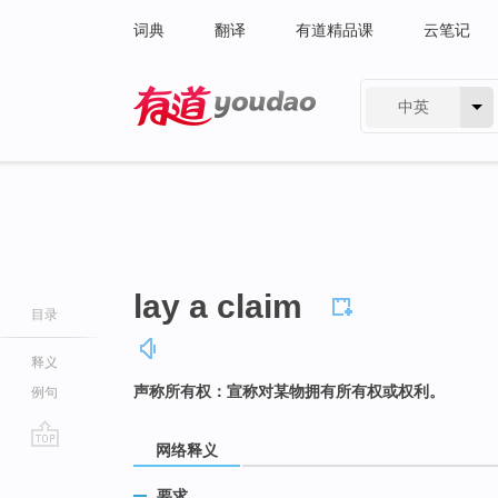
词典
翻译
有道精品课
云笔记
中英
有道 - 网易旗下搜索
lay a claim
目录
释义
声称所有权：宣称对某物拥有所有权或权利。
例句
网络释义
go
top
要求