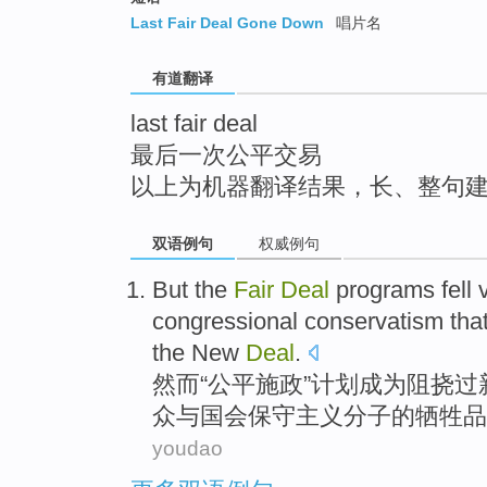
top
Last Fair Deal Gone Down
唱片名
有道翻译
last fair deal
最后一次公平交易
以上为机器翻译结果，长、整句
双语例句
权威例句
But
the
Fair
Deal
programs
fell 
congressional
conservatism
tha
the
New
Deal
.
然而
“
公平
施政”
计划
成为阻挠
过
众
与
国会
保守主义分子
的
牺牲品
youdao