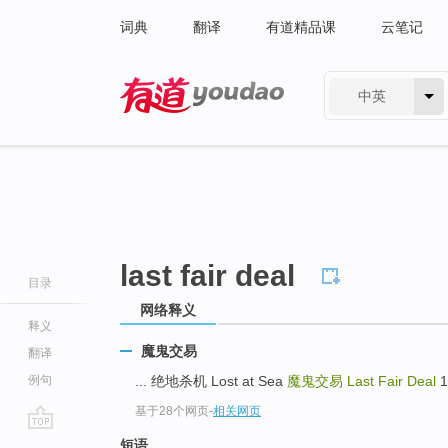
词典
翻译
有道精品课
云笔记
中英
有道 - 网易旗下搜索
last fair deal
目录
网络释义
释义
魔鬼交易
翻译
例句
... 绝地杀机 Lost at Sea
魔鬼交易
Last Fair Deal
1
基于28个网页
-
相关网页
go
短语