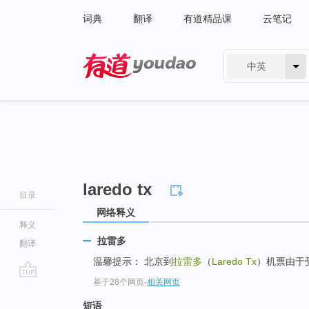
词典
翻译
有道精品课
云笔记
中英
有道 - 网易旗下搜索
laredo tx
目录
网络释义
释义
拉雷多
翻译
温馨提示： 北京到
拉雷多
（
Laredo Tx
）机票由于
基于28个网页
-
相关网页
go
top
短语