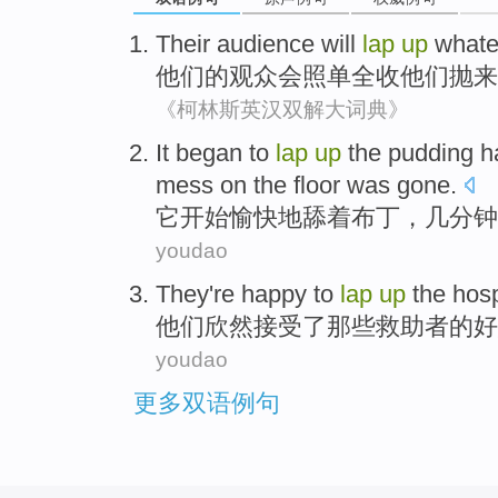
Their
audience
will
lap
up
whate
他们
的
观众
会
照单全
收
他们
抛来
《柯林斯英汉双解大词典》
It
began to
lap
up
the pudding
h
mess
on
the floor
was gone
.
它
开始
愉快地
舔
着
布丁，
几
分钟
youdao
They
're happy
to
lap
up
the hosp
他们
欣然
接受
了
那些救助者
的
好
youdao
更多双语例句