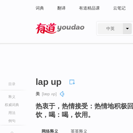
词典
翻译
有道精品课
云笔记
中英
有道 - 网易旗下搜索
lap up
目录
美
[læp ʌp]
释义
热衷于，热情接受：热情地积极
权威词典
用法
饮，喝：喝，饮用。
例句
网络释义
英英释义