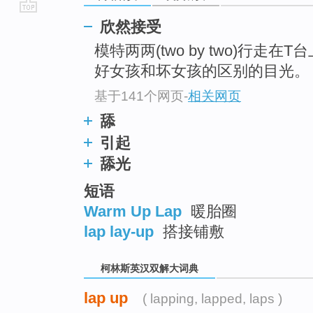
go
欣然接受
top
模特两两(two by two)行走在T
好女孩和坏女孩的区别的目光。
基于141个网页
-
相关网页
舔
引起
舔光
短语
Warm Up Lap
暖胎圈
lap lay-up
搭接铺敷
柯林斯英汉双解大词典
lap up
( lapping, lapped, laps )