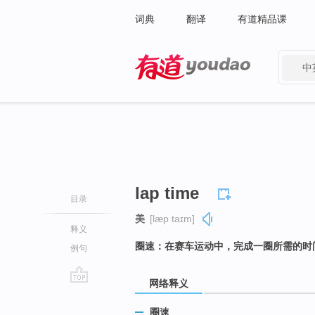
词典
翻译
有道精品课
中
有道 - 网易旗下搜索
lap time
目录
美
[læp taɪm]
释义
圈速：在赛车运动中，完成一圈所需的时
例句
网络释义
go
top
圈速