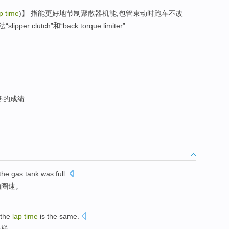
p time
)】 指能更好地节制聚散器机能,包管束动时跑车不改
lutch”和“back torque limiter” ...
务的成绩
the
gas tank
was
full
.
的
圈速
。
 the
lap
time
is the
same
.
一样
。