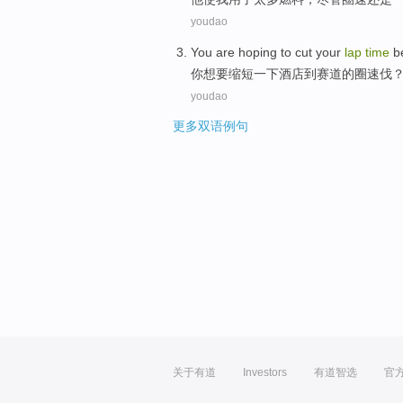
youdao
You
are
hoping to
cut
your
lap
time
b
你
想
要
缩短
一下
酒店
到
赛道
的
圈速
伐
youdao
更多双语例句
关于有道
Investors
有道智选
官