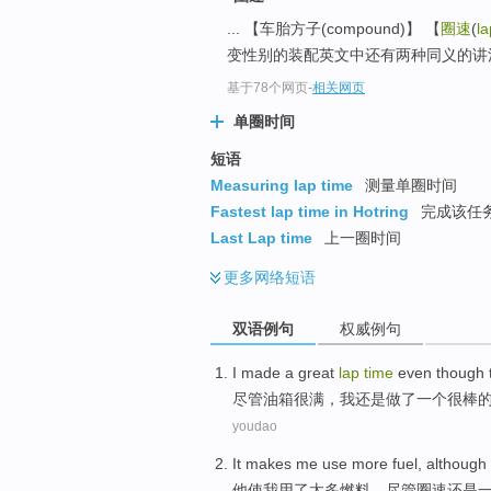
... 【车胎方子(compound)】 【
圈速
(
la
变性别的装配英文中还有两种同义的讲法“slipper c
基于78个网页
-
相关网页
单圈时间
短语
Measuring lap time
测量单圈时间
Fastest lap time in Hotring
完成该任
Last Lap time
上一圈时间
更多
网络短语
双语例句
权威例句
I
made
a
great
lap
time
even
though 
尽管
油箱
很
满
，
我
还是
做了
一个
很棒
youdao
It
makes
me
use
more
fuel
,
although
他
使
我
用
了太多
燃料
，
尽管
圈速
还是