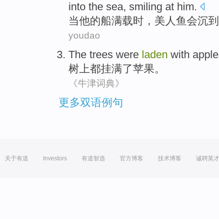
into
the sea
,
smiling
at
him
.
当
他
的
船
满载
时，
美人鱼
会
沉
到
youdao
The trees
were
laden
with
apple
树上
都
挂
满了苹果。
《牛津词典》
更多双语例句
关于有道
Investors
有道智选
官方博客
技术博客
诚聘英