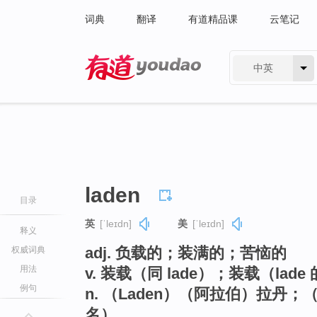
词典
翻译
有道精品课
云笔记
中英
有道 - 网易旗下搜索
laden
目录
英
[ˈleɪdn]
美
[ˈleɪdn]
释义
adj. 负载的；装满的；苦恼的
权威词典
用法
v. 装载（同 lade）；装载（lad
例句
n. （Laden）（阿拉伯）拉
名）