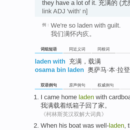
they have a lot of it. 
link ADJ 'with' n]
We're so laden with guilt.
例：
我们满怀内疚。
词组短语
同近义词
同根词
laden with
充满，载满
osama bin laden
奥萨马·本·拉登
双语例句
原声例句
权威例句
I
came
home
laden
with
cardbo
我
满载
着
纸
箱子
回了
家
。
《柯林斯英汉双解大词典》
When
his
boat
was well-
laden
,