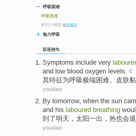
呼吸困难
呼吸困难
基于1个网页
-
相关网页
勉力呼吸
双语例句
Symptoms include very
labour
and
low blood oxygen
levels.
其特征为
呼吸
极端困难、
皮肤
黏
youdao
By
tomorrow
, when
the sun
ca
and his
laboured
breathing
woul
到了
明天
，
太阳
一
出
，
热
也
会
退
youdao