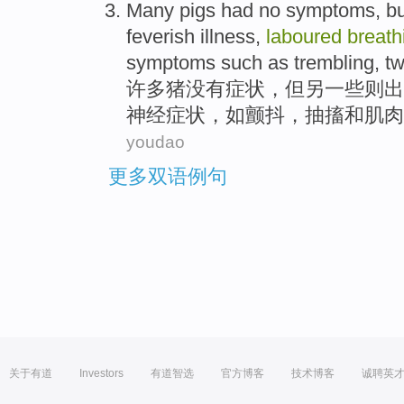
Many
pigs
had no
symptoms
,
bu
feverish
illness
,
laboured
breath
symptoms
such as
trembling
,
tw
许多
猪
没有
症状
，
但
另一些则
出
神经
症状，
如
颤抖
，
抽搐
和
肌肉
youdao
更多双语例句
关于有道
Investors
有道智选
官方博客
技术博客
诚聘英