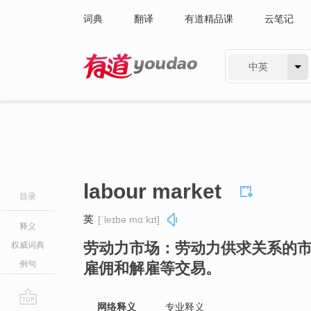
词典
翻译
有道精品课
云笔记
中英
有道 - 网易旗下搜索
labour market
目录
英
[ˈleɪbə mɑːkɪt]
释义
劳动力市场：劳动力供求关系的
权威词典
例句
雇佣和解雇等交易。
网络释义
专业释义