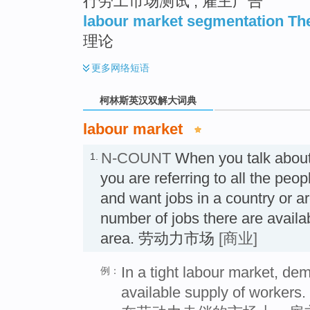
行劳工市场测试 ; 雇主广告
labour market segmentation Th
理论
更多
网络短语
柯林斯英汉双解大词典
labour market
N-COUNT
When you talk abou
1.
you are referring to all the peo
and want jobs in a country or are
number of jobs there are availab
area. 劳动力市场
[商业]
In a tight labour market, d
例：
available supply of workers.