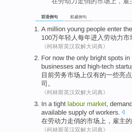
在劳动力走俏的市场上，雇
双语例句
权威例句
A million
young people
enter th
100万
年轻人
每年
进入
劳动力
市
《柯林斯英汉双解大词典》
For now
the
only
bright spots
in
businesses
and
high-tech start
目前
劳务
市场
上
仅有
的一些
亮点
司。
《柯林斯英汉双解大词典》
In
a
tight
labour
market
,
deman
available supply
of
workers
.
在
劳动力
走俏
的
市场上
，
雇主
的
《柯林斯英汉双解大词典》