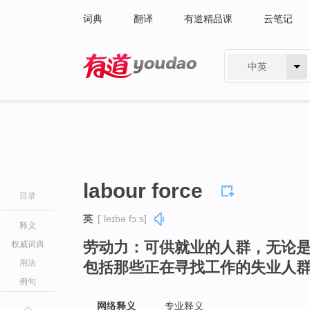
词典
翻译
有道精品课
云笔记
中英
有道 - 网易旗下搜索
labour force
目录
英
[ˈleɪbə fɔːs]
释义
劳动力：可供就业的人群，无论
权威词典
用法
包括那些正在寻找工作的失业人
例句
网络释义
专业释义