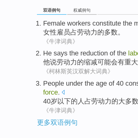
双语例句
权威例句
Female
workers
constitute
the
m
女性
雇员
占
劳动力
的
多数
。
《牛津词典》
He
says
the
reduction
of
the
la
他
说
劳动力
的
缩减
可能
会
有重大
《柯林斯英汉双解大词典》
People
under the
age
of
40
cons
force
.
40
岁以下
的
人
占
劳动力
的
大多
《牛津词典》
更多双语例句