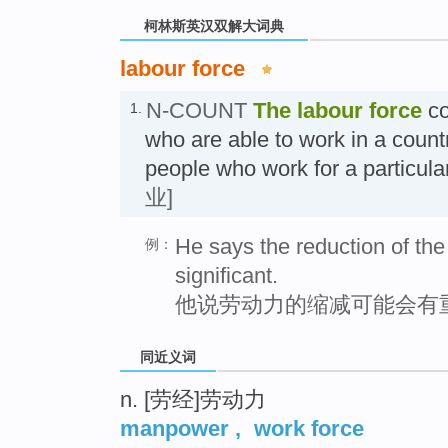
柯林斯英汉双解大词典
labour force
N-COUNT
The
labour force
co
1.
who are able to work in a countr
people who work for a partic
业]
He says the reduction of the
例：
significant.
他说劳动力的缩减可能会有
同近义词
n. [劳经]劳动力
manpower
,
work force