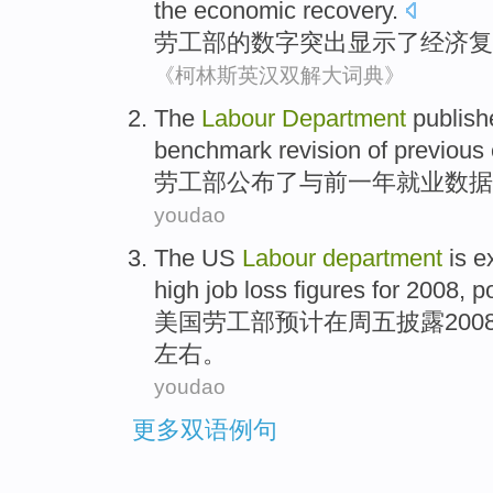
the
economic
recovery
.
劳工部
的
数字
突出显示
了
经济
复
《柯林斯英汉双解大词典》
The
Labour
Department
publish
benchmark revision of
previous
劳工部
公布
了与
前一
年
就业
数据
youdao
The US
Labour
department
is e
high
job loss
figures
for 2008,
p
美国
劳工部
预计
在
周五
披露
200
左右
。
youdao
更多双语例句