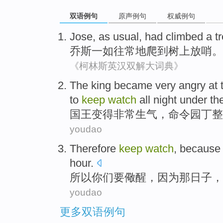
双语例句
原声例句
权威例句
Jose
, as
usual
,
had climbed
a t
乔斯
一如往常
地
爬
到
树上
放哨
。
《柯林斯英汉双解大词典》
The king
became
very
angry at 
to
keep
watch
all night
under th
国王
变得
非常
生气
，
命令
园丁
整
youdao
Therefore
keep
watch
,
because
hour.
所以
你们要
儆醒，
因为
那
日子
，
youdao
更多双语例句