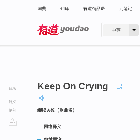
词典
翻译
有道精品课
云笔记
中英
有道 - 网易旗下搜索
Keep On Crying
目录
释义
继续哭泣（歌曲名）
例句
网络释义
go
top
继续哭泣