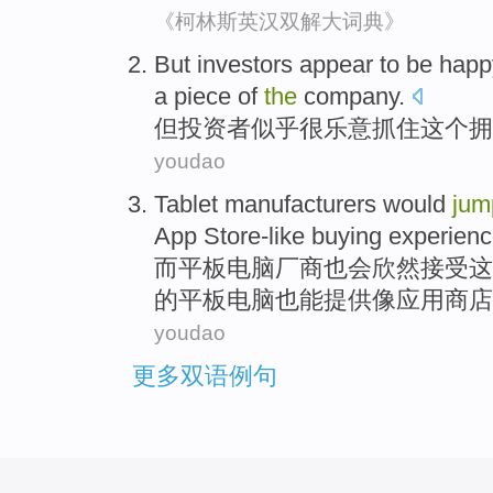
《柯林斯英汉双解大词典》
But
investors
appear to
be happ
a piece
of
the
company.
但
投资者
似乎
很
乐意抓住
这个
拥
youdao
Tablet
manufacturers
would
ju
App
Store-like
buying
experien
而
平板
电脑
厂商
也
会
欣然
接受
这
的平板电脑也能
提供
像
应用商店
youdao
更多双语例句