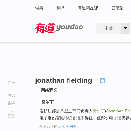
词典
翻译
有道精品课
云笔记
中英
有道 - 网易旗下搜索
jonathan fielding
目录
网络释义
释义
费尔丁
翻译
洛杉矶郡公共卫生部门负责人
费尔丁
(
Jonathan Fie
电子烟伤害比传统香烟来得轻，但部份电子烟仍存
go
基于60个网页
-
相关网页
top