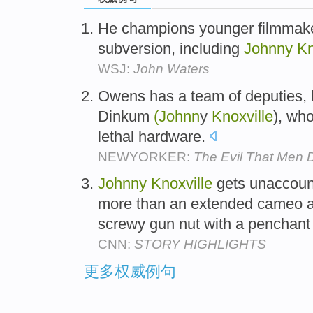
He champions younger filmmak
subversion, including
Johnny
Kn
WSJ:
John Waters
Owens has a team of deputies, b
Dinkum
(Johnn
y
Knoxville
), wh
lethal hardware.
NEWYORKER:
The Evil That Men 
Johnny
Knoxville
gets unaccounta
more than an extended cameo 
screwy gun nut with a penchant 
CNN:
STORY HIGHLIGHTS
更多权威例句