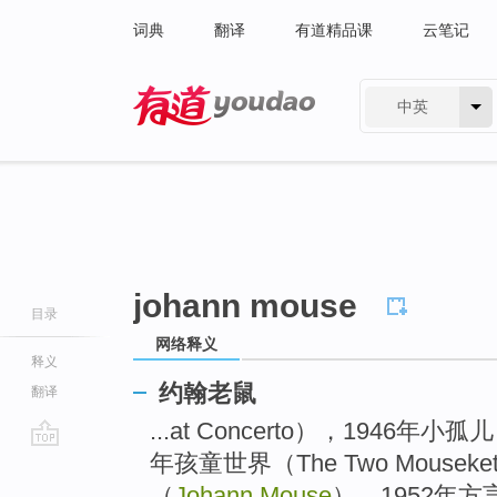
词典
翻译
有道精品课
云笔记
中英
有道 - 网易旗下搜索
johann mouse
目录
网络释义
释义
约翰老鼠
翻译
...at Concerto），1946年小孤儿（
年孩童世界（The Two Mouseke
go
top
（
Johann Mouse
），1952年方