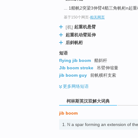
go
... 1艏帆2突梁3伸臂4艏三角帆桁n起重机
top
基于150个网页
-
相关网页
起重机悬臂
[机]
起重机动臂延伸
后斜帆桁
短语
flying jib boom
艏斜杆
Jib boom stroke
吊臂伸缩量
jib boom guy
前帆横杆支索
更多
网络短语
柯林斯英汉双解大词典
jib boom
1.
N
a spar forming an extension of