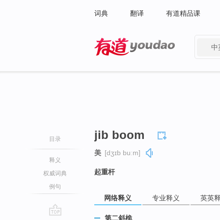
词典
翻译
有道精品课
中
有道 - 网易旗下搜索
jib boom
目录
美
[dʒɪb buːm]
释义
起重杆
权威词典
例句
网络释义
专业释义
英英
第二斜桅