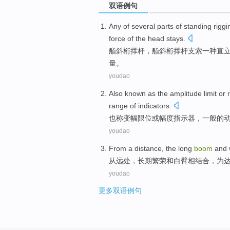
双语例句
Any of several parts of standing
riggi
force
of the head stays.
艏斜
桁
撑杆，艏斜桁撑杆支索一种直
量
。
youdao
Also
known as
the
amplitude
limit
or
range
of
indicators
.
也
称
变幅
限位
或
幅度
指示器
，
一般
的
youdao
From
a distance
,
the long
boom
and
从
远处
，
长期
繁荣
和
白
臂
相结合
，
为
youdao
更多双语例句