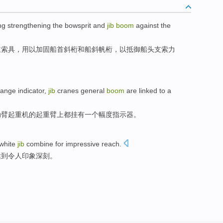
ng
strengthening
the
bowsprit
and
jib
boom
against
the
立
索
具，用以
加固
船首
斜桁
和
船斜帆桁，以
抵御
船头支索
力
range
indicator
,
jib
cranes
general
boom
are
linked
to
a
动
臂
起重机
的起重臂上
都
挂有
一个
幅度
指示器
。
white
jib
combine
for
impressive
reach
.
达到
令人印象深刻
。