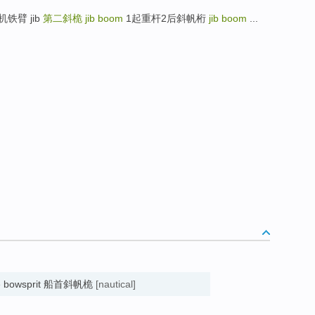
铁臂 jib
第二斜桅
jib boom
1起重杆2后斜帆桁
jib boom
...
 the bowsprit 船首斜帆桅
[nautical]