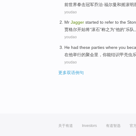
前
世界拳击
冠军
乔治·
福尔曼
和
摇滚
明
youdao
Mr
Jagger
started to
refer to
the
Sto
贾格尔
开始
将
“
滚石
”称之为“
他
的”
乐队
youdao
He
had these parties
where
you
beca
在
他
举行
的聚会
里
，
你
能
结识
甲壳虫
youdao
更多双语例句
关于有道
Investors
有道智选
官