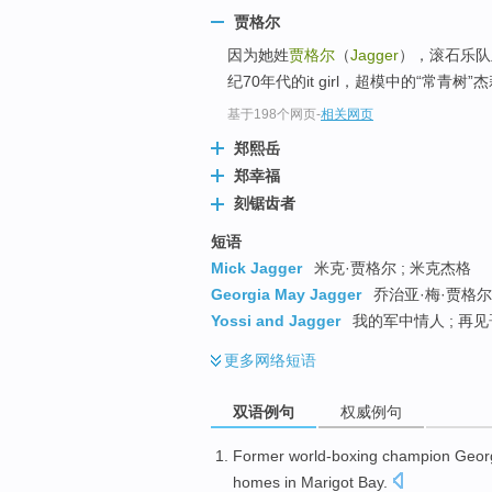
top
贾格尔
因为她姓
贾格尔
（
Jagger
），滚石乐队
纪70年代的it girl，超模中的“常青树”杰莉·霍
基于198个网页
-
相关网页
郑熙岳
郑幸福
刻锯齿者
短语
Mick Jagger
米克·贾格尔 ; 米克杰格
Georgia May Jagger
乔治亚·梅·贾格尔 ;
Yossi and Jagger
我的军中情人 ; 再
更多
网络短语
双语例句
权威例句
Former
world-boxing
champion
Geor
homes
in
Marigot
Bay
.