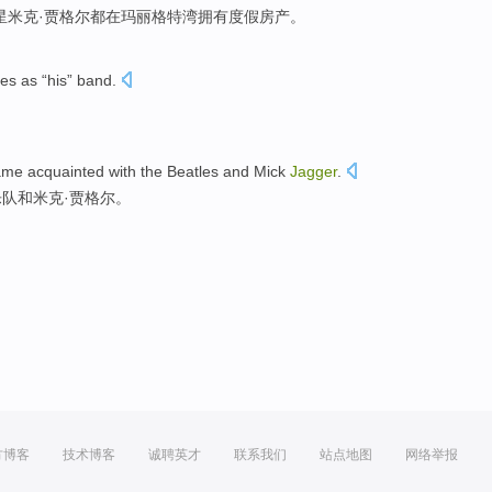
星
米
克·
贾格尔
都
在
玛丽格特
湾
拥有
度假
房产
。
nes
as “
his
”
band
.
。
me acquainted with
the Beatles
and
Mick
Jagger
.
乐队
和
米克·贾格尔。
方博客
技术博客
诚聘英才
联系我们
站点地图
网络举报