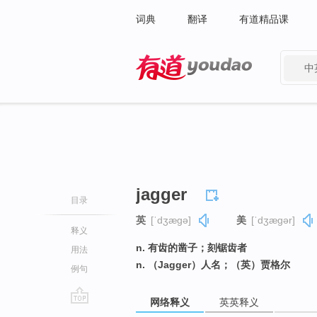
词典
翻译
有道精品课
中
有道 - 网易旗下搜索
jagger
目录
英
[ˈdʒæɡə]
美
[ˈdʒæɡər]
释义
n. 有齿的凿子；刻锯齿者
用法
n. （Jagger）人名；（英）贾格尔
例句
网络释义
英英释义
go