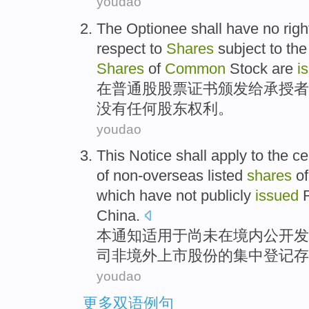
youdao
The
Optionee
shall
have no
righ
respect to
Shares
subject
to
th
Shares
of
Common
Stock are
i
在
普通股
股票
证书
颁发
给承授者
没有
任何
股东
权利
。
youdao
This
Notice
shall
apply
to the
ce
of
non-overseas
listed
shares
of
which have
not
publicly
issued
China.
本
通知
适用
于尚未在境内
公开
发
司
非
境外
上市
股份
的
集中
登记
存
youdao
更多双语例句