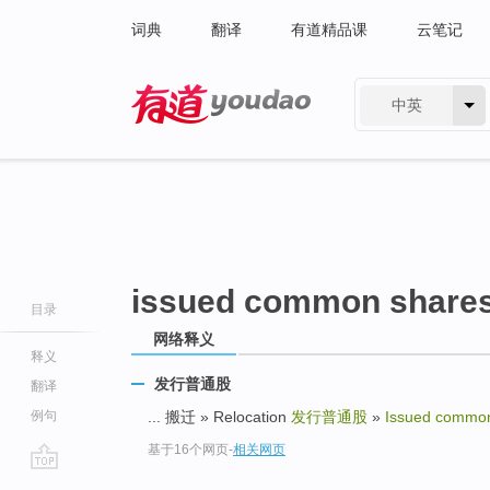
词典
翻译
有道精品课
云笔记
中英
有道 - 网易旗下搜索
issued common share
目录
网络释义
释义
发行普通股
翻译
例句
... 搬迁 » Relocation
发行普通股
»
Issued commo
基于16个网页
-
相关网页
go