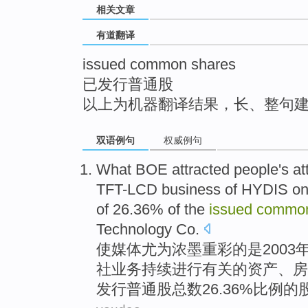
相关文章
top
有道翻译
issued common shares
已发行普通股
以上为机器翻译结果，长、整句
双语例句
权威例句
What BOE
attracted people
's
at
TFT-LCD
business
of HYDIS
on
of 26.36%
of
the
issued
commo
Technology
Co.
使媒体
尤为
浓墨重彩
的是
2003
社
业务
持续
进行
有关
的
资产、房
发行
普通股
总数26.36%比例的