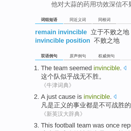
他对大蒜的药用功效深信不
词组短语
同近义词
同根词
remain invincible
立于不败之地
invincible position
不败之地
双语例句
原声例句
权威例句
The
team
seemed
invincible
.
这个
队
似乎
战无不胜
。
《牛津词典》
A just
cause
is
invincible
.
凡是正义的
事业
都
是
不可
战胜
的
《新英汉大辞典》
This
football team
was once
rep