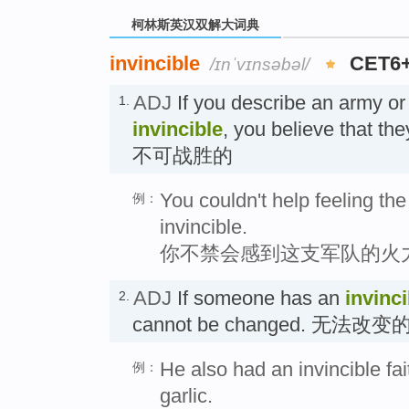
柯林斯英汉双解大词典
invincible
CET6
/ɪnˈvɪnsəbəl/
ADJ
If you describe an army or
1.
invincible
, you believe that th
不可战胜的
You couldn't help feeling the
例：
invincible.
你不禁会感到这支军队的火
ADJ
If someone has an
invinci
2.
cannot be changed. 无法改变
He also had an invincible fai
例：
garlic.