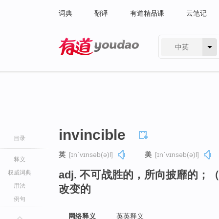
词典
翻译
有道精品课
云笔记
中英
有道 - 网易旗下搜索
invincible
目录
英
[ɪnˈvɪnsəb(ə)l]
美
[ɪnˈvɪnsəb(ə)l]
释义
adj. 不可战胜的，所向披靡的
权威词典
用法
改变的
例句
网络释义
英英释义