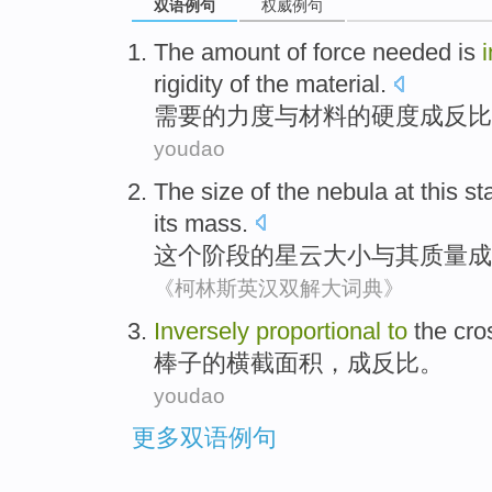
双语例句
权威例句
The amount
of
force
needed
is
rigidity
of the
material
.
需要
的
力度与
材料
的
硬度
成
反比
youdao
The
size
of
the
nebula at
this
st
its
mass
.
这个
阶段
的
星云
大小
与其
质量
成
《柯林斯英汉双解大词典》
Inversely
proportional
to
the cro
棒子
的
横
截面积，成
反比
。
youdao
更多双语例句