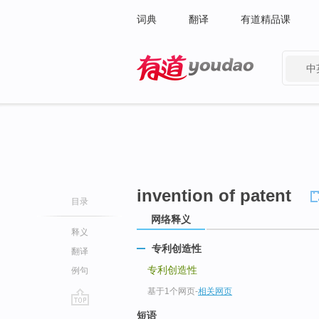
词典
翻译
有道精品课
中
有道 - 网易旗下搜索
invention of patent
目录
网络释义
释义
专利创造性
翻译
专利创造性
例句
基于1个网页
-
相关网页
go
短语