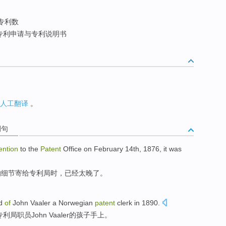
专利数
专利申请与专利说明书
人工翻译
。
例句
ention
to the
Patent
Office on February 14th, 1876, it was
明的细节寄给专利局时，已经太晚了。
d
of
John Vaaler
a
Norwegian
patent
clerk
in 1890.
专利局
职员
John
Vaaler
的
孩子
手上。