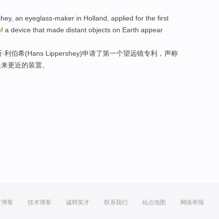
shey,
an
eyeglass-maker
in Holland
,
applied for
the
first
f
a
device
that
made
distant
objects
on
Earth
appear
斯
·利伯希(Hans
Lippershey
)
申请
了
第一个
望远镜
专利
，
声称
起来
更近
的
装置
。
方博客
技术博客
诚聘英才
联系我们
站点地图
网络举报