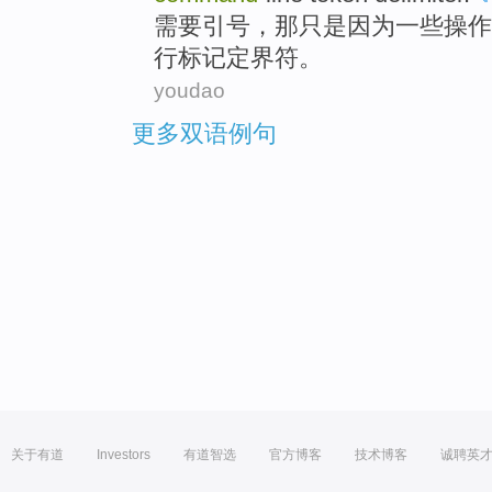
需要引号
，
那
只是
因为
一些
操作
行
标记
定界符
。
youdao
更多双语例句
关于有道
Investors
有道智选
官方博客
技术博客
诚聘英