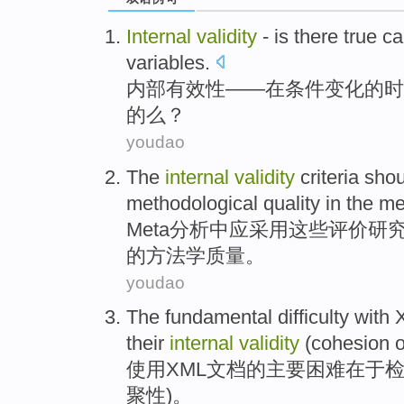
Internal
validity
-
is
there
true
ca
variables.
内部
有效性
——在条件变化的时
的么？
youdao
The
internal
validity
criteria
shou
methodological
quality
in
the me
Meta
分析
中
应
采用
这些
评价研
的
方法学
质量
。
youdao
The
fundamental
difficulty
with
their
internal
validity
(
cohesion
o
使用
XML
文档
的
主要
困难在于
聚性
)。