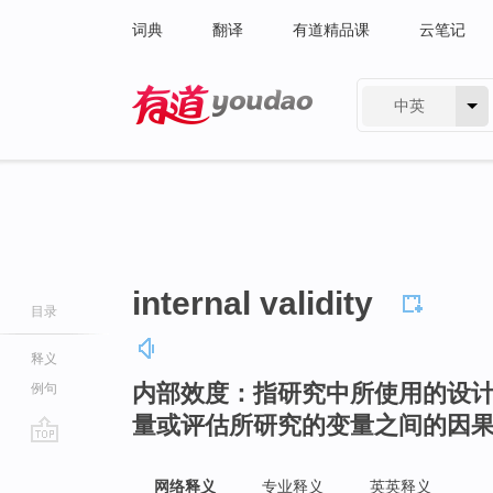
词典
翻译
有道精品课
云笔记
中英
有道 - 网易旗下搜索
internal validity
目录
释义
内部效度：指研究中所使用的设
例句
量或评估所研究的变量之间的因
go
top
网络释义
专业释义
英英释义