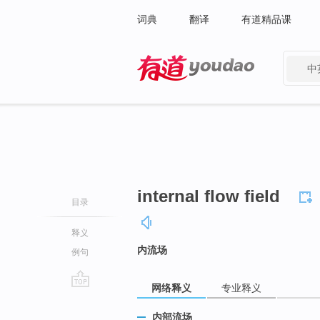
词典
翻译
有道精品课
中
有道 - 网易旗下搜索
internal flow field
目录
释义
内流场
例句
网络释义
专业释义
go
top
内部流场