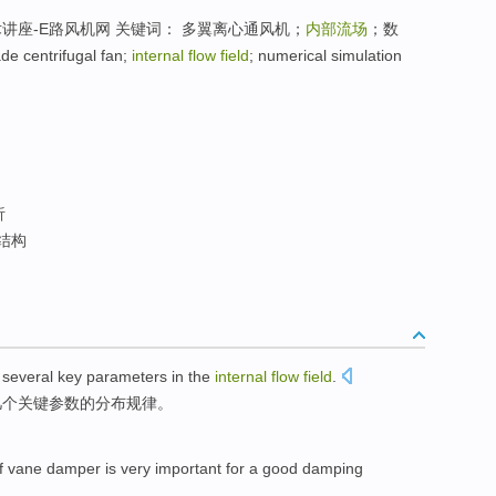
术讲座-E路风机网 关键词： 多翼离心通风机；
内部流场
；数
e centrifugal fan;
internal flow field
; numerical simulation
析
结构
f
several
key
parameters
in
the
internal
flow
field
.
几个
关键
参数
的
分布
规律。
f
vane
damper
is very
important
for a good
damping