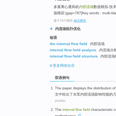
多翼离心通风机
内部流场
数值模拟-技
值模拟 [gap=787]Key words : multi-blad
基于78个网页
-
相关网页
内流场拓扑优化
短语
the internal flow field
内部流场
internal flow field analysis
内流场分
internal flow field structure
内部流场
更多
网络短语
双语例句
The paper
displays
the
distribution
o
文中
给出
了水泵
内部
流
场影响性能
的
youdao
The
internal
flow
field
characteristic
o
performance
.