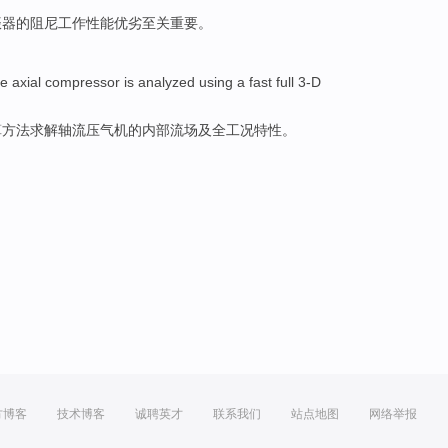
振器
的
阻尼工作性能优劣
至关
重要
。
ge
axial
compressor
is analyzed
using
a
fast
full
3-D
算
方法
求解
轴流
压气机
的
内部
流场及
全
工况特性。
方博客
技术博客
诚聘英才
联系我们
站点地图
网络举报