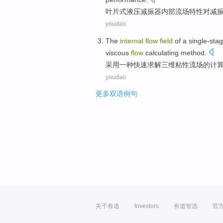
叶片式
液压减振器
内部
流
场
特性
对减
youdao
The
internal
flow
field
of
a single-sta
viscous
flow
calculating
method
.
采用
一种
快速
求解
三维
粘性
流
场
的
计
youdao
更多双语例句
关于有道
Investors
有道智选
官