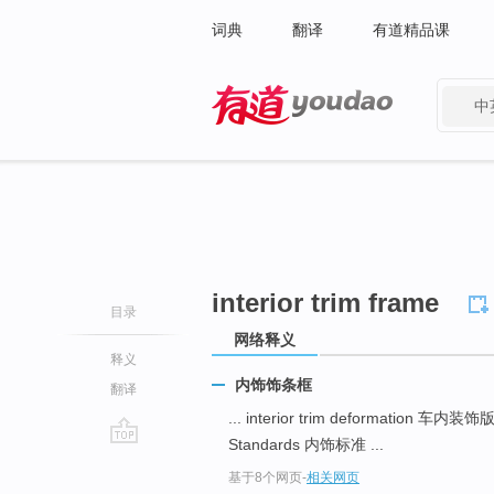
词典
翻译
有道精品课
中
有道 - 网易旗下搜索
interior trim frame
目录
网络释义
释义
内饰饰条框
翻译
... interior trim deformation 车
Standards 内饰标准 ...
go
基于8个网页
-
相关网页
top