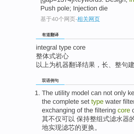
top
Push pole; Injection die
基于40个网页
-
相关网页
有道翻译
integral type core
整体式岩心
以上为机器翻译结果，长、整句
双语例句
The
utility model
can
not only
k
the complete set
type
water
filte
exchanging
of
the
filtering
core
其
不仅
可以
保持
整组
式
滤
水
器
地
实现
滤芯
的
更换
。