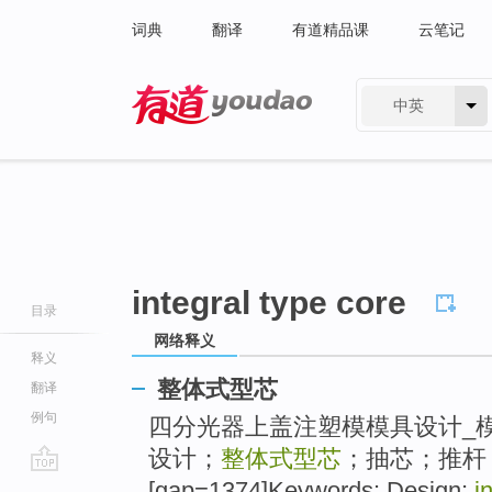
词典
翻译
有道精品课
云笔记
中英
有道 - 网易旗下搜索
integral type core
目录
网络释义
释义
整体式型芯
翻译
例句
四分光器上盖注塑模模具设计_模
设计；
整体式型芯
；抽芯；推杆
go
[gap=1374]Keywords: Design;
i