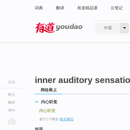
词典
翻译
有道精品课
云笔记
中英
有道 - 网易旗下搜索
inner auditory sensati
目录
网络释义
释义
内心听觉
翻译
例句
内心听觉
基于1个网页
-
相关网页
go
短语