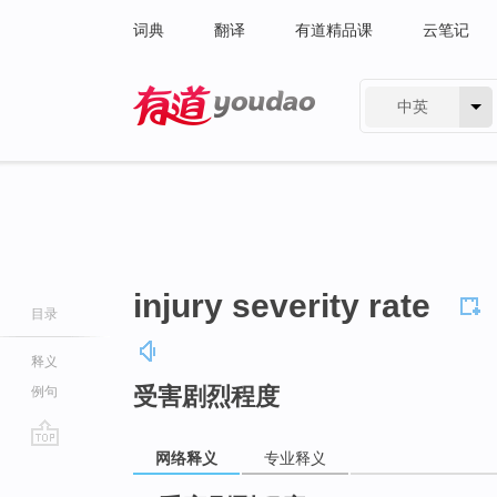
词典
翻译
有道精品课
云笔记
中英
有道 - 网易旗下搜索
injury severity rate
目录
释义
受害剧烈程度
例句
网络释义
专业释义
go
top