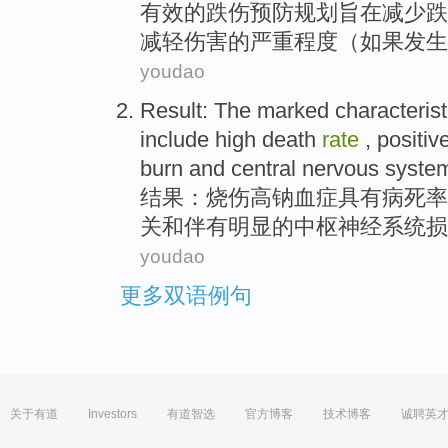
有效
的
跌伤
预防
规划
旨在
减少
跌
减轻
伤害
的
严重
程度（
如果
发生
youdao
Result
: The
marked
characterist
include
high
death
rate
,
positiv
burn
and
central
nervous
syste
结果
：
烧伤
高
钠
血症
具有病死率
关
和
伴有
明显
的
中枢
神经
系统
损
youdao
更多双语例句
关于有道
Investors
有道智选
官方博客
技术博客
诚聘英