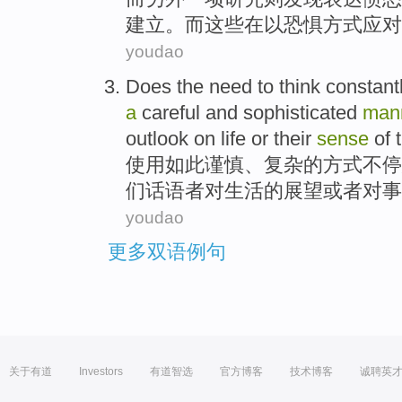
建立。而
这些
在
以
恐惧
方式
应对
youdao
Does
the
need to
think
constant
a
careful
and
sophisticated
man
outlook
on
life
or
their
sense
of
使用
如此
谨慎
、
复杂
的方式
不停
们
话语
者
对
生活
的
展望
或者
对
事
youdao
更多双语例句
关于有道
Investors
有道智选
官方博客
技术博客
诚聘英