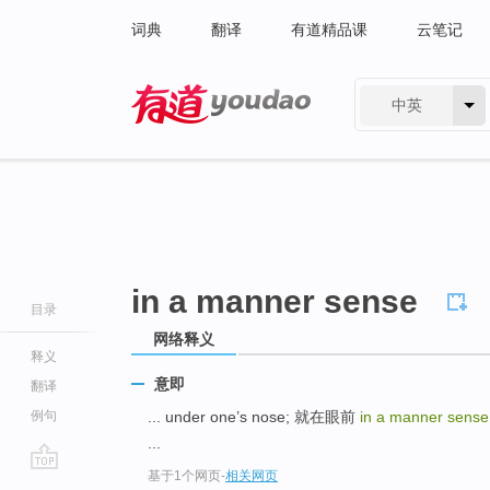
词典
翻译
有道精品课
云笔记
中英
有道 - 网易旗下搜索
in a manner sense
目录
网络释义
释义
意即
翻译
例句
... under one’s nose; 就在眼前
in a manner sense
...
基于1个网页
-
相关网页
go