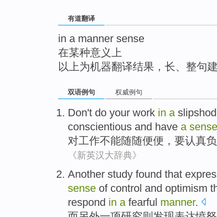
top
有道翻译
in a manner sense
在某种意义上
以上为机器翻译结果，长、整句
双语例句
权威例句
Don't
do your
work
in
a
slipsho
conscientious
and
have
a
sens
对
工作
不能
随随便便，
要
认真
负
《新英汉大辞典》
Another
study
found that
expres
sense
of
control
and
optimism
t
respond
in
a
fearful
manner
.
而另外一
项研究
则
发现
表达
愤怒