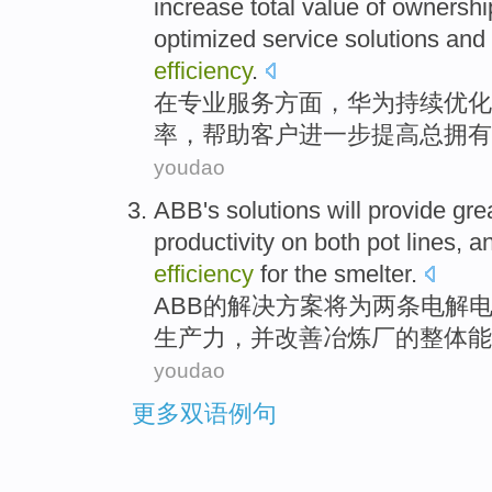
increase
total
value
of
ownershi
optimized
service
solutions
and
efficiency
.
在
专业
服务
方面，
华为
持续
优化
率
，
帮助
客户
进一步
提高
总
拥有
youdao
ABB's
solutions
will
provide
gre
productivity
on
both
pot lines,
a
efficiency
for the
smelter
.
ABB
的
解决方案
将
为
两
条电解
生产力
，
并
改善
冶炼厂
的
整体
能
youdao
更多双语例句