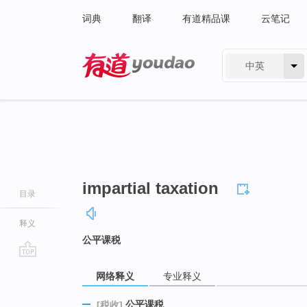
词典
翻译
有道精品课
云笔记
中英
有道 - 网易旗下搜索
impartial taxation
目录
释义
公平课税
go
网络释义
专业释义
top
公平课税
[税收]