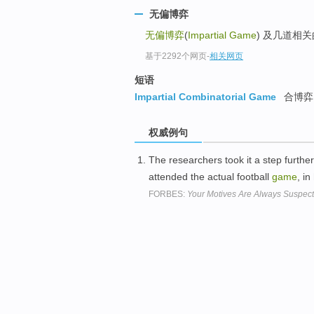
无偏博弈
无偏博弈
(
Impartial Game
) 及几道相关的
基于2292个网页
-
相关网页
短语
Impartial Combinatorial Game
合博弈
权威例句
The researchers took it a step furthe
attended the actual football
game
, i
FORBES:
Your Motives Are Always Suspect