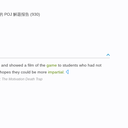
 POJ 解题报告 (930)
r and showed a film of the
game
to students who had not
n hopes they could be more
impartial
.
: The Motivation Death Trap