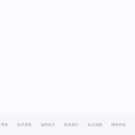
方博客
技术博客
诚聘英才
联系我们
站点地图
网络举报