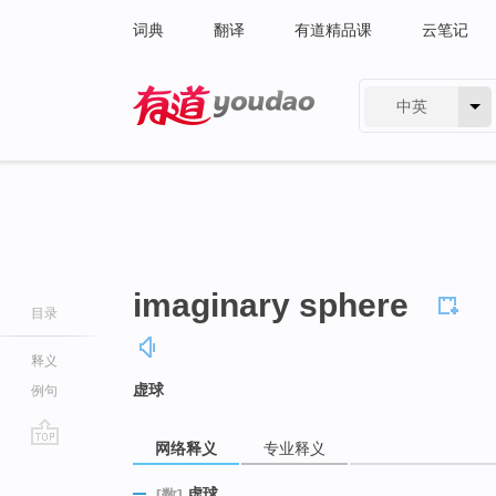
词典
翻译
有道精品课
云笔记
中英
有道 - 网易旗下搜索
imaginary sphere
目录
释义
虚球
例句
网络释义
专业释义
go
top
虚球
[数]