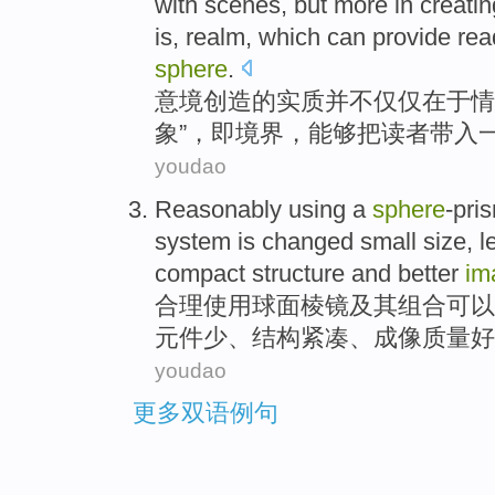
with
scenes
,
but more
in
creatin
is,
realm
,
which can
provide rea
sphere
.
意境
创造
的
实质
并不
仅仅
在于
情
象”，
即
境界
，
能够
把
读者
带入
youdao
Reasonably
using
a
sphere
-pri
system is changed
small
size
, 
compact
structure
and
better
im
合理
使用
球面
棱镜
及其
组合
可以
元件
少
、
结构
紧凑
、成像质量好
youdao
更多双语例句