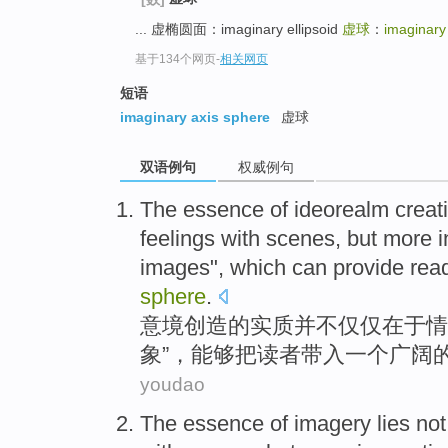
... 虚椭圆面：imaginary ellipsoid
虚球
：
imaginary
基于134个网页
-
相关网页
短语
imaginary axis sphere
虚球
双语例句
权威例句
The
essence
of
ideorealm
creat
feelings with
scenes
,
but more
i
images",
which can
provide
rea
sphere
.
意境
创造
的
实质
并不
仅仅
在于
情
象”，
能够
把
读者
带入
一个
广阔
youdao
The
essence
of
imagery
lies
not