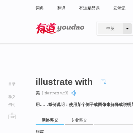
词典
翻译
有道精品课
云笔记
中英
有道 - 网易旗下搜索
illustrate with
目录
美
[ˈɪləstreɪt wɪð]
释义
用……举例说明：使用某个例子或图像来解释或说明
例句
网络释义
专业释义
go
top
短语