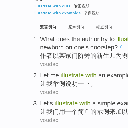
illustrate with cuts
附图说明
illustrate with examples
举例说明
双语例句
原声例句
权威例句
What
does the author
try
to
illus
newborn
on
one
's doorstep
?
作者
以
某
家门
阶旁
的
新生儿为
例
youdao
Let
me
illustrate
with
an exampl
让
我
举例说明
一下。
youdao
Let
's
illustrate
with
a
simple
exa
让
我们
用
一个
简单
的示例
来加以
youdao