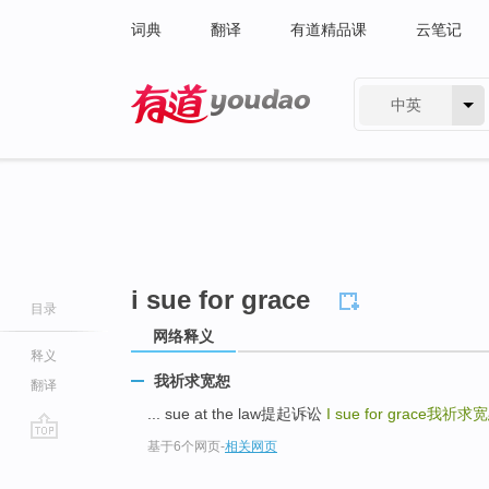
词典
翻译
有道精品课
云笔记
中英
有道 - 网易旗下搜索
i sue for grace
目录
网络释义
释义
我祈求宽恕
翻译
... sue at the law提起诉讼
I sue for grace
我祈求宽
基于6个网页
-
相关网页
go
top