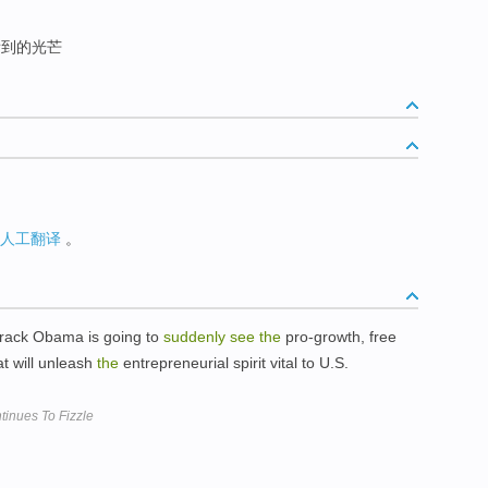
到的光芒
人工翻译
。
arack Obama is going to
suddenly
see
the
pro-growth, free
at will unleash
the
entrepreneurial spirit vital to U.S.
inues To Fizzle