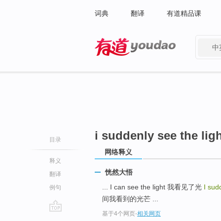
词典
翻译
有道精品课
中
有道 - 网易旗下搜索
i suddenly see the lig
目录
网络释义
释义
恍然大悟
翻译
... I can see the light 我看见了光
I sud
例句
间我看到的光芒 ...
基于4个网页
-
相关网页
go