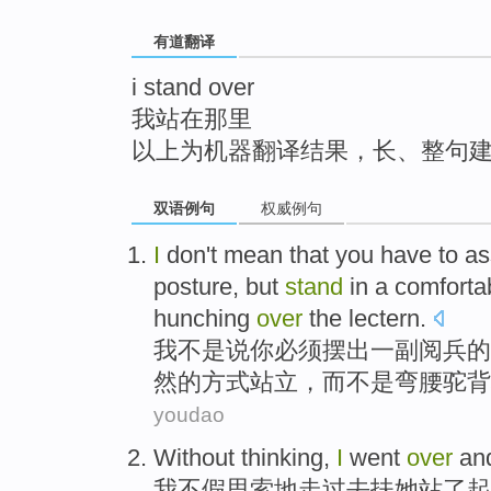
top
有道翻译
i stand over
我站在那里
以上为机器翻译结果，长、整句
双语例句
权威例句
I
don
't
mean that
you
have to
as
posture
,
but
stand
in
a
comforta
hunching
over
the
lectern
.
我
不是
说
你
必须
摆出
一
副
阅兵
的
然
的
方式
站立
，
而不是
弯腰
驼背
youdao
W
ithout thinking,
I
went
over
and
我
不假思索地走过去扶她站了起