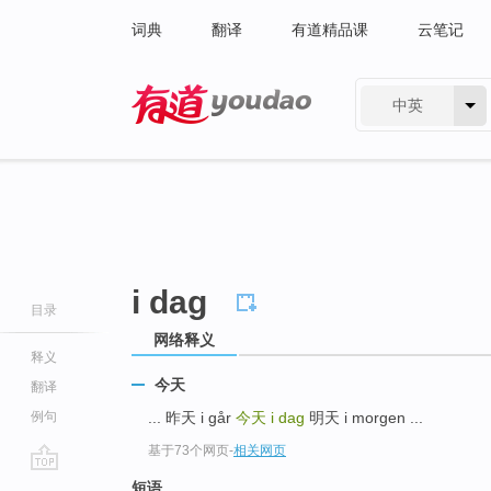
词典
翻译
有道精品课
云笔记
中英
有道 - 网易旗下搜索
i dag
目录
网络释义
释义
今天
翻译
例句
... 昨天 i går
今天
i dag
明天 i morgen ...
基于73个网页
-
相关网页
go
短语