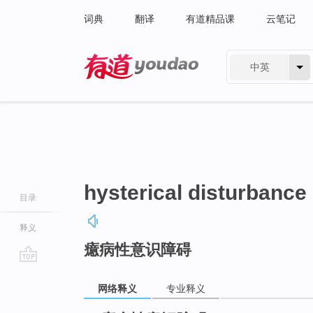
词典
翻译
有道精品课
云笔记
中英
有道 - 网易旗下搜索
hysterical disturbance
目录
释义
癔病性意识障碍
go
top
网络释义
专业释义