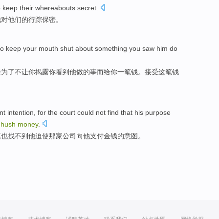
o keep
their
whereabouts
secret
.
他对
他们
的行踪保密。
to
keep
your
mouth shut about
something
you
saw
him
do
徒为了不
让
你
揭露
你
看到
他
做
的
事
而给你一笔钱。
接受
这笔
钱
nt
intention
,
for
the court
could not find
that
his
purpose
hush
money
.
庭
也
找不到
他
迫使
那家
公司
向
他支付金钱的意图。