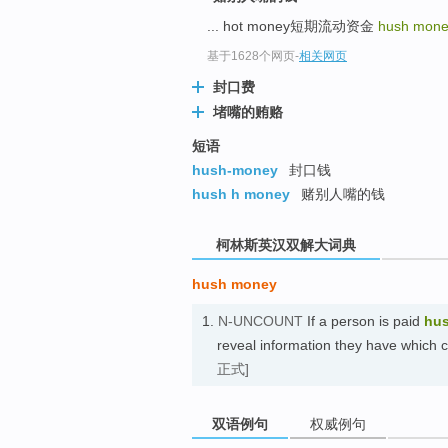
go
... hot money短期流动资金
hush mon
top
基于1628个网页
-
相关网页
封口费
堵嘴的贿赂
短语
hush-money
封口钱
hush h money
赌别人嘴的钱
柯林斯英汉双解大词典
hush money
1.
N-UNCOUNT
If a person is paid
hu
reveal information they have whic
正式]
双语例句
权威例句