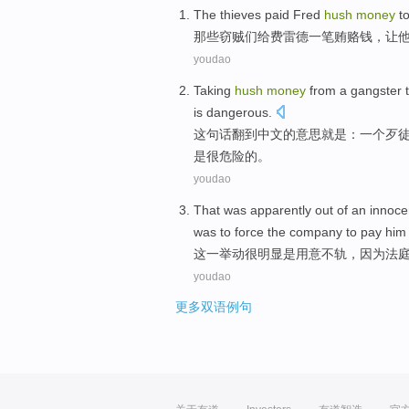
The thieves
paid Fred
hush
money
t
那些
窃贼们给
费
雷德
一笔贿赂
钱
，
让
youdao
Taking
hush
money
from
a
gangster
is
dangerous
.
这句话翻
到
中文
的意思就是：
一
个歹
是
很危险的。
youdao
That
was apparently
out of
an
innoce
was
to force
the company
to
pay
him
这
一
举动
很
明显
是
用意
不轨，
因为
法
youdao
更多双语例句