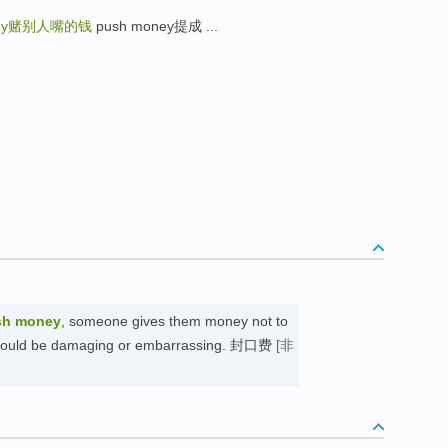
ey
赌别人嘴的钱
push money提成 ...
sh money
, someone gives them money not to
h could be damaging or embarrassing. 封口费
[非