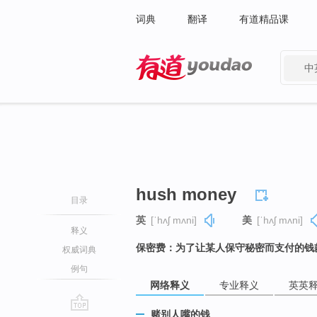
词典
翻译
有道精品课
中
有道 - 网易旗下搜索
hush money
目录
英
[ˈhʌʃ mʌni]
美
[ˈhʌʃ mʌni]
释义
保密费：为了让某人保守秘密而支付的钱
权威词典
例句
网络释义
专业释义
英英
赌别人嘴的钱