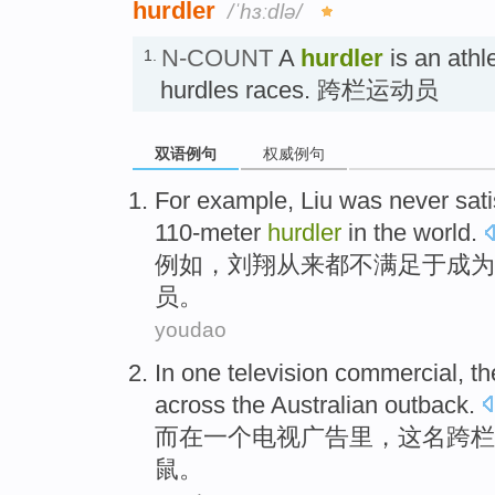
hurdler
/ˈhɜːdlə/
N-COUNT
A
hurdler
is an athl
1.
hurdles races. 跨栏运动员
双语例句
权威例句
F
or example, Liu was never satis
110-meter
hurdler
in the world.
例
如，刘翔从来都不满足于成为
员。
youdao
In
one
television
commercial
,
th
across
the
Australian
outback
.
而在
一个
电视
广告
里，
这
名跨栏
鼠
。