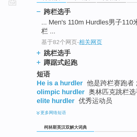
go
跨栏选手
top
... Men's 110m Hurdles男子1
栏 ...
基于82个网页
-
相关网页
跳栏选手
蹲踞式起跑
短语
He is a hurdler
他是跨栏赛跑者 ;
olimpic hurdler
奥林匹克跳栏选
elite hurdler
优秀运动员
更多
网络短语
柯林斯英汉双解大词典