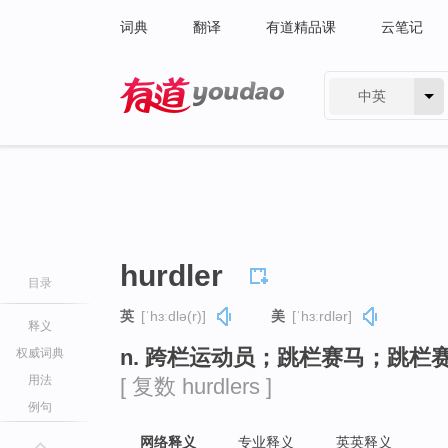
词典
翻译
有道精品课
云笔记
中英
有道 - 网易旗下搜索
hurdler
目录
英
[ˈhɜːdlə(r)]
美
[ˈhɜːrdlər]
释义
n. 跨栏运动员；跳栏赛马；跳栏
权威词典
用法
[ 复数 hurdlers ]
例句
网络释义
专业释义
英英释义