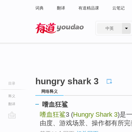
词典
翻译
有道精品课
云笔记
中英
有道 - 网易旗下搜索
hungry shark 3
目录
网络释义
释义
嗜血狂鲨
翻译
嗜血狂鲨
3 (
Hungry Shark 3
)是
由度、游戏场景、操作都有所完
go
top