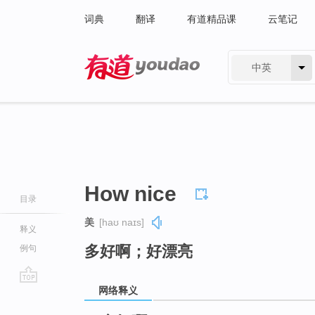
词典
翻译
有道精品课
云笔记
中英
有道 - 网易旗下搜索
How nice
目录
美
[haʊ naɪs]
释义
多好啊；好漂亮
例句
网络释义
go
top