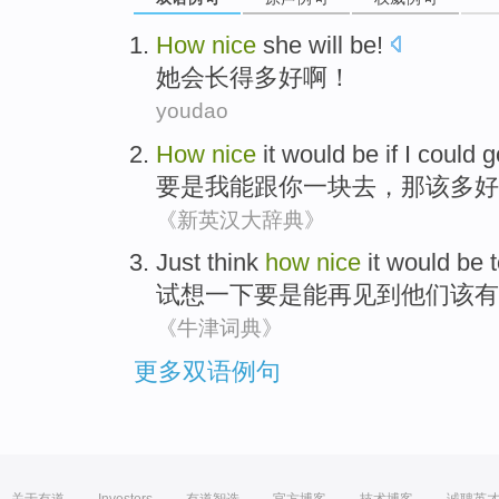
How
nice
she
will be!
她
会长得
多
好啊！
youdao
How
nice
it
would be if
I
could
g
要是
我
能
跟
你
一
块去
，
那
该
多
好
《新英汉大辞典》
Just think
how
nice
it
would
be 
试想
一下
要是
能
再
见到
他们
该
有
《牛津词典》
更多双语例句