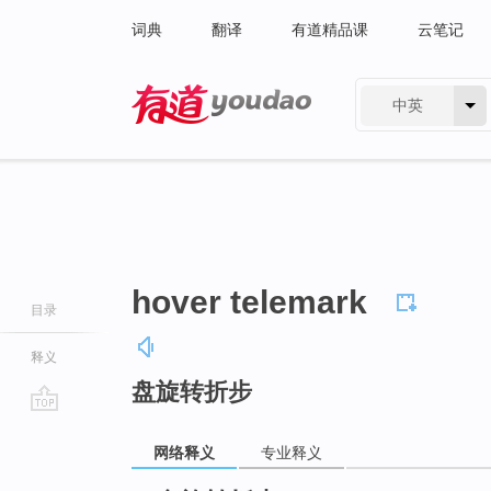
词典
翻译
有道精品课
云笔记
中英
有道 - 网易旗下搜索
hover telemark
目录
释义
盘旋转折步
go
top
网络释义
专业释义