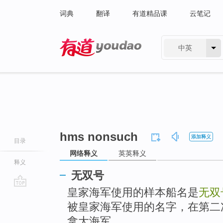
词典
翻译
有道精品课
云笔记
中英
有道 - 网易旗下搜索
hms nonsuch
添加释义
目录
网络释义
英英释义
释义
无双号
皇家海军使用的样本船名是
无双
go
top
被皇家海军使用的名字，在第二
拿大海军。