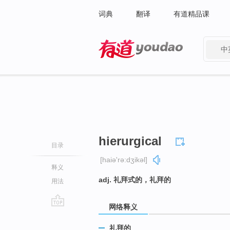
词典
翻译
有道精品课
中
有道 - 网易旗下搜索
hierurgical
目录
[haiə'rə:dʒikəl]
释义
adj. 礼拜式的，礼拜的
用法
网络释义
go
top
礼拜的